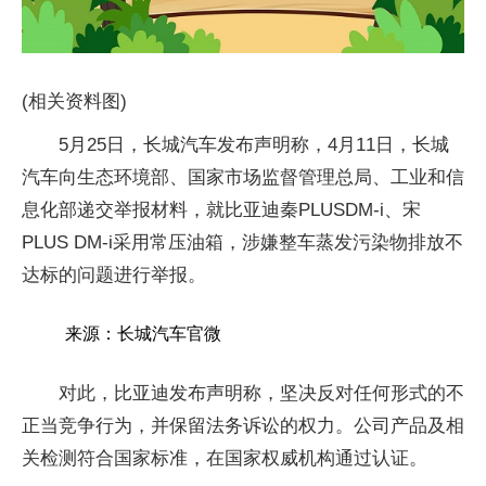
(相关资料图)
5月25日，长城汽车发布声明称，4月11日，长城
汽车向生态环境部、国家市场监督管理总局、工业和信
息化部递交举报材料，就比亚迪秦PLUSDM-i、宋
PLUS DM-i采用常压油箱，涉嫌整车蒸发污染物排放不
达标的问题进行举报。
来源：长城汽车官微
对此，比亚迪发布声明称，坚决反对任何形式的不
正当竞争行为，并保留法务诉讼的权力。公司产品及相
关检测符合国家标准，在国家权威机构通过认证。