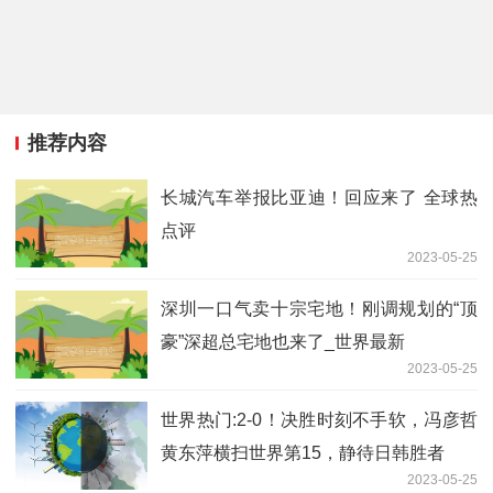
推荐内容
长城汽车举报比亚迪！回应来了 全球热
点评
2023-05-25
深圳一口气卖十宗宅地！刚调规划的“顶
豪”深超总宅地也来了_世界最新
2023-05-25
世界热门:2-0！决胜时刻不手软，冯彦哲
黄东萍横扫世界第15，静待日韩胜者
2023-05-25