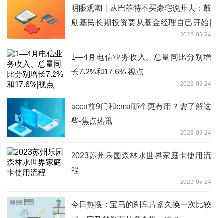
明眼观潮丨从巴菲特不买豪宅说开去：鼓
励基民长期投资要从基金经理自己开始|
2023-05-24
全球看热讯
1—4月电信业务收入、总量同比分别增
长7.2%和17.6%|视点
2023-05-24
acca前9门和cma哪个更有用？需了解这
些-焦点热讯
2023-05-24
2023苏州乐园森林水世界家庭卡使用流
程
2023-05-24
今日热搜：宝马的刹车片多久换一次比较