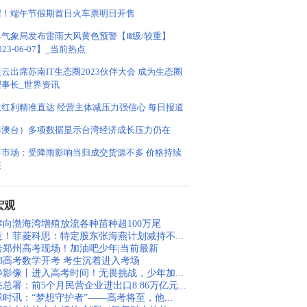
醒！端午节假期首日火车票明日开售
县气象局发布雷雨大风黄色预警【Ⅲ级/较重】
023-06-07】_当前热点
云出席苏南IT生态圈2023伙伴大会 成为生态圈
理事长_世界资讯
收红利精准直达 经营主体减压力强信心 每日报道
港澳台）多项数据显示台湾经济成长压力仍在
县市场：受降雨影响当归成交货源不多 价格持续
涨
宏观
津向渤海湾增殖放流各种苗种超100万尾
意！菲菱科思：特定股东张海燕计划减持不...
击郑州高考现场！加油吧少年|当前最新
23高考数学开考 考生沉着进入考场
静影像丨进入高考时间！无畏挑战，少年加...
总署：前5个月民营企业进出口8.86万亿元...
时讯：“梦想守护者”——高考将至，他...