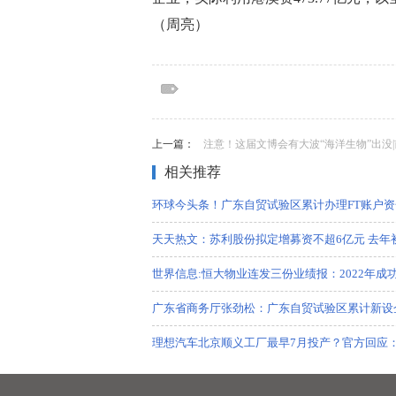
（周亮）
标签：
标签：中国观察家网，商业门户网站，新闻
费，互联网，科技，国际，文化，时事，社
上一篇：
注意！这届文博会有大波“海洋生物”出没
相关推荐
环球今头条！广东自贸试验区累计办理FT账户资
天天热文：苏利股份拟定增募资不超6亿元 去年初
世界信息:恒大物业连发三份业绩报：2022年成
广东省商务厅张劲松：广东自贸试验区累计新设企
理想汽车北京顺义工厂最早7月投产？官方回应
天天资讯：基于STC89C52单片机+PulseSens