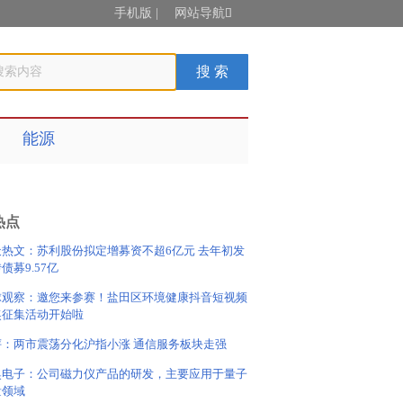
手机版
|
网站导航

能源
热点
天热文：苏利股份拟定增募资不超6亿元 去年初发
债募9.57亿
球观察：邀您来参赛！盐田区环境健康抖音短视频
奖征集活动开始啦
评：两市震荡分化沪指小涨 通信服务板块走强
奥电子：公司磁力仪产品的研发，主要应用于量子
量领域