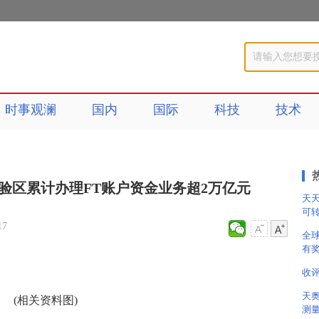
时事观澜
国内
国际
科技
技术
验区累计办理FT账户资金业务超2万亿元
天
可转
17
全
有
收
天
(相关资料图)
测