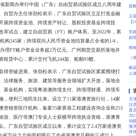
广东省新闻办举行中国（广东）自由贸易试验区成立八周年建
提
、自贸办主任张劲松表示，广东自贸试验区立足打造金融
义
【2
开展跨境资金池、跨境资产转让、股权投资基金跨境投
革试点，建立自由贸易（FT）账户体系。至2022年，累
安超
副
机构245家；跨境双向人民币资金池结算量占全省的1/4，
税
计办理FT账户资金业务超2万亿元。广州期货交易所落地并
（
租赁中心，累计交付飞机244架、船舶93艘。
岷
取得突破进展。张劲松表示，广东自贸试验区紧紧围绕打
上
、法律服务、旅游、建筑等服务业领域扩大开放，落地全
、基金机构，实现粤港澳跨境支付、跨境理财通、跨境车
，便利三地民生往来。设立了11家港澳资旅行社，14家
天
注
资独资医疗机构，备案55家香港工程建设咨询企业和253
直
20
、旅游、医疗等澳门专业人士获横琴跨境执业资格，港澳青
动
团队。广东自贸试验区成立以来，累计设立了2.4万家港澳资
海关
环球
，以全省万分之六的面积吸引了全省港澳资总额的三成以上。