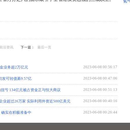
氢
，专题，财经，新媒体，焦点，排行，教育，热点，行业，消
会，国内，健康，产业资讯，房产，体育。
|前沿资讯
下一篇：
最后一页
2023-06-08 00:56:17
金业务超2万亿元
2023-06-08 00:47:06
发可转债募9.57亿
2023-06-08 00:51:13
功扭亏 134亿元被占资金正与恒大商议
2023-06-08 00:40:16
业超过26万家 实际利用外资近500亿美元
2023-06-08 00:26:44
：确实在积极准备中
2023-06-08 00:38:38
or完成心率检测显示