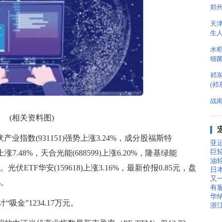
郑
天
生
水
细
祁
(祁
战
(相关资料图)
光伏产业指数(931151)强势上涨3.24%，成分股福斯特
亚
巨轮
2)上涨7.48%，天合光能(688599)上涨6.20%，隆基绿能
油
涨。光伏ETF华安(159618)上涨3.16%，最新价报0.85元，盘
日
又
%。
有
华纳
吸金”1234.17万元。
浙