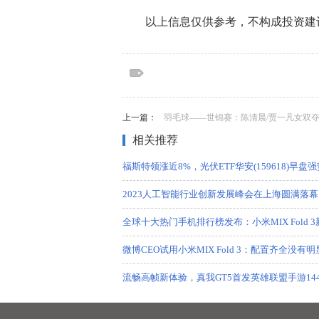
以上信息仅供参考，不构成投资建
标签：
标签：中国观察家网，商业门户网站，新闻
费，互联网，科技，国际，文化，时事，社
上一篇：
羽毛球——世锦赛：陈清晨/贾一凡女双
相关推荐
福斯特领涨近8%，光伏ETF华安(159618)早盘强
2023人工智能行业创新发展峰会在上海圆满落幕
全球十大热门手机排行榜发布：小米MIX Fold 
微博CEO试用小米MIX Fold 3：配置齐全没有
流畅高帧新体验，真我GT5首发英雄联盟手游144
梅兰竹菊金条价格今天多少一克（2023年08月2