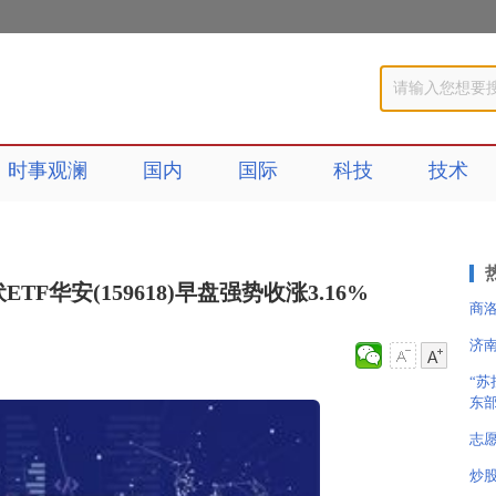
时事观澜
国内
国际
科技
技术
F华安(159618)早盘强势收涨3.16%
商
济
“苏
东
志
炒