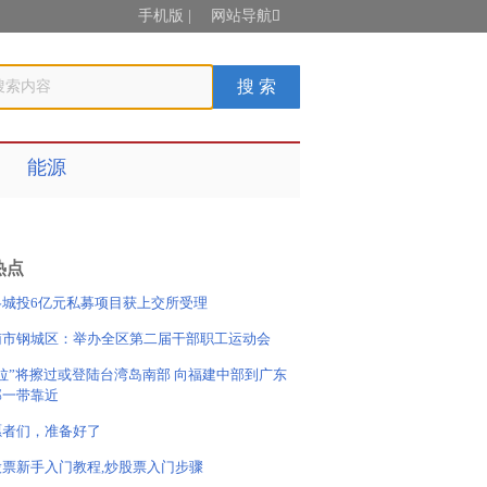
手机版
|
网站导航

能源
热点
洛城投6亿元私募项目获上交所受理
南市钢城区：举办全区第二届干部职工运动会
拉”将擦过或登陆台湾岛南部 向福建中部到广东
部一带靠近
愿者们，准备好了
股票新手入门教程,炒股票入门步骤