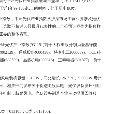
的中证光伏产业指数最新市盈率（PE-TTM）仅13.72
于近1年99.18%以上的时间，处于历史低位。
产业指数，中证光伏产业指数从沪深市场主营业务涉及光伏
，选取不超过50只最具代表性的上市公司证券作为指数样
证券的整体表现。
中证光伏产业指数(931151)前十大权重股分别为隆基绿能
(002129)、通威股份(600438)、特变电工(600089)、TCL科
能(688599)、晶盛机电(300316)、正泰电器(601877)，前十
装机容量3.31GW，同比增长126.71%。9.69GW!贵州
17日，相关部门发布关于促进退役风电、光伏设备循环利用
任机制，鼓励风电、光伏设备制造企业主动提供回收服
类：013105；C类：013106)。