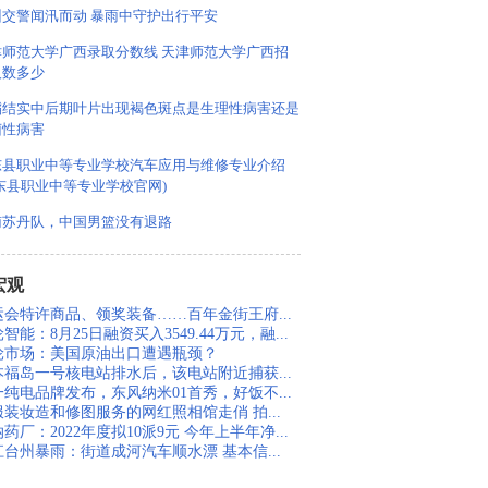
州交警闻汛而动 暴雨中守护出行平安
津师范大学广西录取分数线 天津师范大学广西招
人数多少
稻结实中后期叶片出现褐色斑点是生理性病害还是
菌性病害
东县职业中等专业学校汽车应用与维修专业介绍
东县职业中等专业学校官网)
南苏丹队，中国男篮没有退路
宏观
运会特许商品、领奖装备……百年金街王府...
智能：8月25日融资买入3549.44万元，融...
轮市场：美国原油出口遭遇瓶颈？
本福岛一号核电站排水后，该电站附近捕获...
一纯电品牌发布，东风纳米01首秀，好饭不...
服装妆造和修图服务的网红照相馆走俏 拍...
药厂：2022年度拟10派9元 今年上半年净...
江台州暴雨：街道成河汽车顺水漂 基本信...