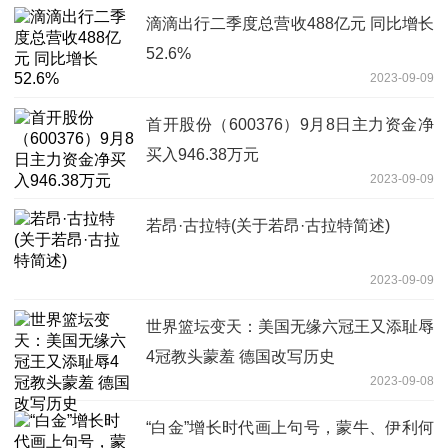
滴滴出行二季度总营收488亿元 同比增长
52.6%
2023-09-09
首开股份（600376）9月8日主力资金净
买入946.38万元
2023-09-09
若昂·古拉特(关于若昂·古拉特简述)
2023-09-09
世界篮坛变天：美国无缘六冠王又添耻辱
4冠教头蒙羞 德国改写历史
2023-09-08
“白金”增长时代画上句号，蒙牛、伊利何