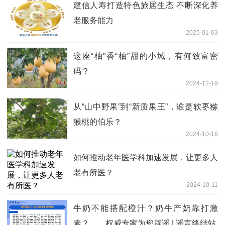
建信人寿打造特色旅居生态 不断深化养
老服务能力
2025-01-03
这座“柚”香“柚”甜的小城，有何致富密
码？
2024-12-19
从“山中野果”到“新质果王”，谁是软枣猕
猴桃的伯乐？
2024-10-18
如何推动老年医学科加速发展，让更多人
老有所医？
2024-10-11
牛奶不能搭配橙汁？奶牛产奶靠打激
素？……权威专家为您辟谣 | 谣言终结站