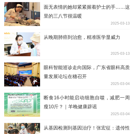
面无表情的她却紧紧握着护士的手……这
里的三八节很温暖
2025-03-13
从晚期肺癌到治愈，精准医学显威力
2025-03-13
眼科智能巡诊走向国际，广东省眼科高质
量发展论坛在穗召开
2025-03-04
断食16小时能启动细胞自噬，减肥一周
瘦10斤？｜羊晚健康辟谣
2025-03-04
从基因检测到基因治疗！张宏征：遗传性