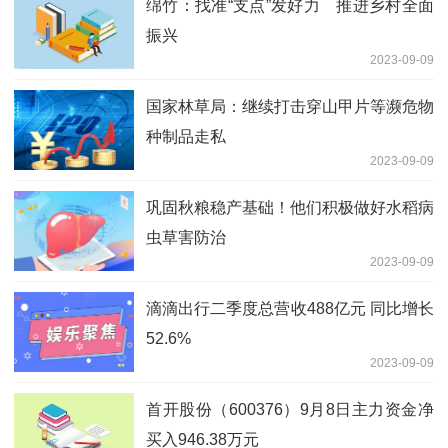
绵竹：找准“支点”发好力 推进乡村全面
振兴
2023-09-09
国家林草局：继续打击穿山甲片等濒危物
种制品走私
2023-09-09
巩固秋粮稳产基础！他们积极做好水稻病
虫草害防治
2023-09-09
滴滴出行二季度总营收488亿元 同比增长
52.6%
2023-09-09
首开股份（600376）9月8日主力资金净
买入946.38万元