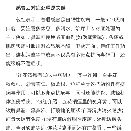
感冒后对症处理是关键
包红表示，普通感冒是自限性疾病，一般5-10天可
自愈，要注意多休息、多喝水。治疗上以对症处理为
主，例如，鼻塞可使用减充血剂(如伪麻黄碱)，头痛或
肌肉酸痛可服用对乙酰氨基酚。中药方面，包红主任指
出，连花清瘟等中成药不仅具有多靶点抗病毒作用，还
能缓解不适症状。
“连花清瘟有13味中药组方，其中连翘、金银花、
板蓝根、炒苦杏仁、板蓝根、鱼腥草等这些药物具有抗
病毒作用，可以多靶点抗病毒，同时还能抗炎、减轻机
体免疫损伤。”包红介绍，连花清瘟里的炙麻黄，可以
缓解鼻塞、流鼻涕、打喷嚏的症状;石膏清热泻火退热;
红景天调节免疫力;薄荷脑缓解咽喉疼痛，还能缓解头
痛、全身酸痛等症;连花清瘟里面还有广藿香，一些感