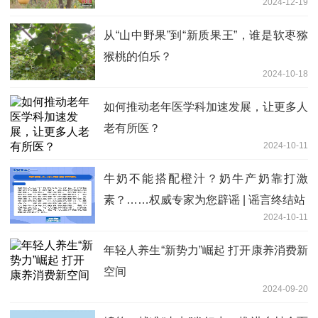
2024-12-19
从“山中野果”到“新质果王”，谁是软枣猕
猴桃的伯乐？
2024-10-18
如何推动老年医学科加速发展，让更多人
老有所医？
2024-10-11
牛奶不能搭配橙汁？奶牛产奶靠打激
素？……权威专家为您辟谣 | 谣言终结站
2024-10-11
年轻人养生“新势力”崛起 打开康养消费新
空间
2024-09-20