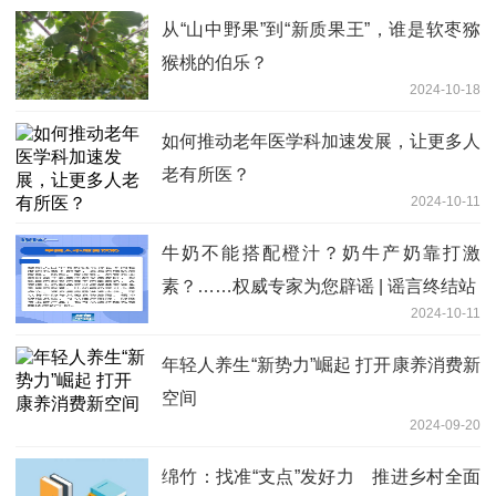
从“山中野果”到“新质果王”，谁是软枣猕
猴桃的伯乐？
2024-10-18
如何推动老年医学科加速发展，让更多人
老有所医？
2024-10-11
牛奶不能搭配橙汁？奶牛产奶靠打激
素？……权威专家为您辟谣 | 谣言终结站
2024-10-11
年轻人养生“新势力”崛起 打开康养消费新
空间
2024-09-20
绵竹：找准“支点”发好力 推进乡村全面