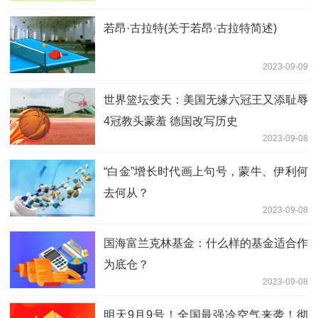
若昂·古拉特(关于若昂·古拉特简述)
2023-09-09
世界篮坛变天：美国无缘六冠王又添耻辱
4冠教头蒙羞 德国改写历史
2023-09-08
“白金”增长时代画上句号，蒙牛、伊利何
去何从？
2023-09-08
国海富兰克林基金：什么样的基金适合作
为底仓？
2023-09-08
明天9月9号！全国最强冷空气来袭！彻